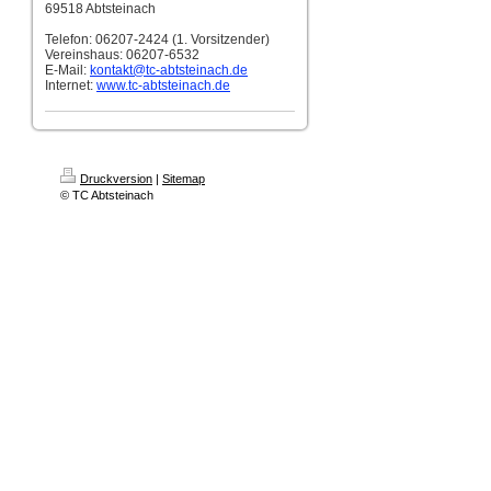
69518 Abtsteinach
Telefon: 06207-2424 (1. Vorsitzender)
Vereinshaus: 06207-6532
E-Mail:
kontakt
@tc-abtsteinach.de
Internet:
www.tc-abtsteinach.de
Druckversion
|
Sitemap
© TC Abtsteinach