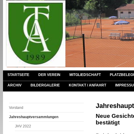
STARTSEITE
DER VEREIN
MITGLIEDSCHAFT
PLATZBELEG
ARCHIV
BILDERGALERIE
KONTAKT / ANFAHRT
IMPRESSU
Jahreshaup
Vorstand
Neue Gesichte
Jahreshauptversammlungen
bestätigt
JHV 2022