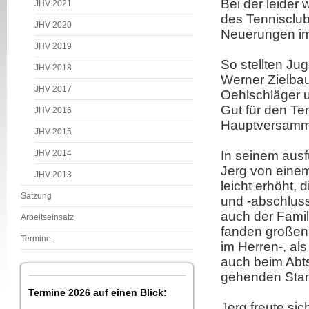
Bei der leide
JHV 2021
des Tennisclub
JHV 2020
Neuerungen im
JHV 2019
So stellten Ju
JHV 2018
Werner Zielbau
JHV 2017
Oehlschläger u
Gut für den Te
JHV 2016
Hauptversamml
JHV 2015
JHV 2014
In seinem ausf
Jerg von einem 
JHV 2013
leicht erhöht,
Satzung
und -abschluss,
auch der Fami
Arbeitseinsatz
fanden großen A
Termine
im Herren-, a
auch beim Abt
gehenden Stan
Termine 2026 auf einen Blick:
Jerg freute si