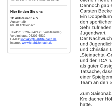
Dennoch gab e
Carsten Becken
Hier finden Sie uns
Ein Doppelturn
TC Abtsteinach e. V.
den sportliche
Ausserhalb
69518 Abtsteinach
Sehr zufrieden
Jugendwart.
Telefon: 06207-2424 (1. Vorsitzender)
Vereinshaus: 06207-6532
Der Nachwuchsb
E-Mail:
kontakt
@tc-abtsteinach.de
Internet:
www.tc-abtsteinach.de
und Jugendlic
und Christian 
„Steinachtal-G
und der TCA ha
als guter Gast
Tatsache, das
einer Spielgem
Team an den S
Zum Saisonabs
Kreidacher Hö
hatte.