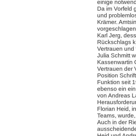
einige notwen
Da im Vorfeld g
und problemlos
Krämer. Amtsin
vorgeschlagen
Karl Jerg, des
Rückschlags ke
Vertrauen und 
Julia Schmitt 
Kassenwartin C
Vertrauen der 
Position Schri
Funktion seit 
ebenso ein ein
von Andreas L
Herausforderu
Florian Heid, 
Teams, wurde, e
Auch in der Ri
ausscheidende
Heid und Andr