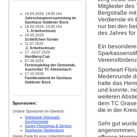
Mitglieder de
Bergstraße mit
16.04.2026, 19:00 Uhr
Jahreshauptversammlung im
Verdienste im 
Gasthaus Goldener Bock
nur bei den be
18.04.2026, 10:00 Uhr
1. Arbeitseinsatz
des Jahres fü
24.05.2026
Schleifchen-Turnier
11.07.2025
Ein besonderes
2. Arbeitseinsatz
Sparkassensti
17.-19.07.2026
Hardberg-Cup
Vereinsförder
07.08.2026
Ferienspieltag der Gemeinde,
Sportwart Flor
Ausrichter TC Abtsteinach
17.10.2026
Medenrunde de
Familienabend im Gashaus
hatte das Herr
Goldener Bock
und konnte, ni
weiteren Absti
dem TC Grasel
Sponsoren:
die in der Krei
Unsere Sponsoren im Überlick:
Volksbank Überwald-
Gorxheimertal
Sehr gut wurde
Gaveg Flüssiggas & Service
angenommen, w
Sparkasse Starkenburg
offenen Herren
Vielen Dank für eure Unterstützung!