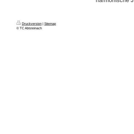
harmonische 
Druckversion
|
Sitemap
© TC Abtsteinach