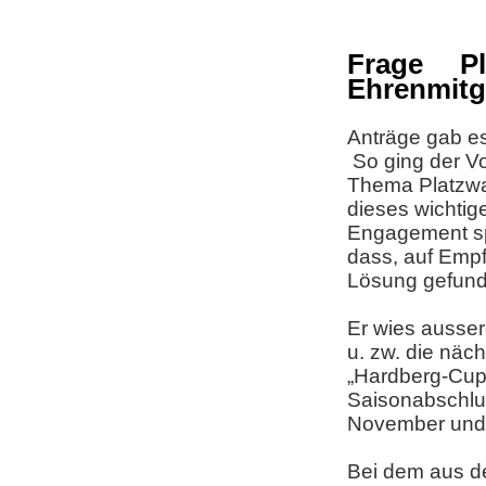
Frage P
Ehrenmitg
Anträge gab e
So ging der Vo
Thema Platzwar
dieses wichtig
Engagement spä
dass, auf Emp
Lösung gefund
Er wies ausser
u. zw. die näc
„Hardberg-Cup“
Saisonabschlu
November und 
Bei dem aus d