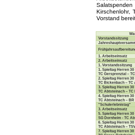
Salatspende
Kirschenlohr, 
Vorstand berei
Wa
Vorstandssitzung
Jahreshauptversam
Frühjahrsaufbereitun
1. Arbeitseinsatz
2. Arbeitseinsatz
1. Vorstandssitzung
1. Spieltag Herren 30
TC Gersprenztal – TC
2. Spieltag Herren 30
TC Bickenbach – TC A
3. Spieltag Herren 30
TC Abtsteinach – TC
4. Spieltag Herren 30
TC Abtsteinach – BR 
"Schulerlebnistag"
3. Arbeitseinsatz
5. Spieltag Herren 30
SG Dornheim - TC Abt
6. Spieltag Herren 30
TC Abtsteinach – TSV
7. Spieltag Herren 30