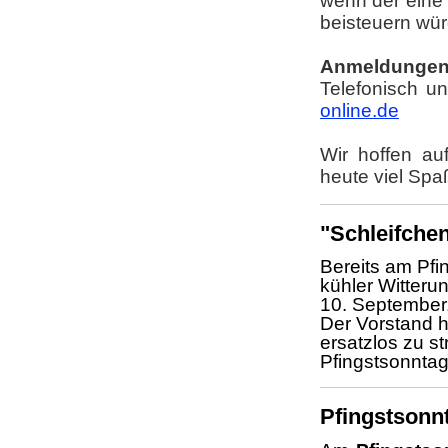
wenn der eine 
beisteuern wü
Anmeldungen 
Telefonisch u
online.de
Wir hoffen au
heute viel Spa
"Schleifchen
Bereits am Pfi
kühler Witter
10. September,
Der Vorstand h
ersatzlos zu s
Pfingstsonntag
Pfingstsonn