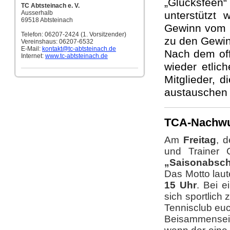
„Glücksfeen
TC Abtsteinach e. V.
Ausserhalb
unterstützt 
69518 Abtsteinach
Gewinn vom L
Telefon: 06207-2424 (1. Vorsitzender)
zu den Gewin
Vereinshaus: 06207-6532
E-Mail:
kontakt
@tc-abtsteinach.de
Nach dem off
Internet:
www.tc-abtsteinach.de
wieder etlic
Mitglieder, 
austauschen
TCA-Nachwu
Am
Freitag
, 
und Trainer
„Saisonabsch
Das Motto laut
15 Uhr
. Bei e
sich sportlich
Tennisclub euc
Beisammensein