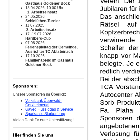
Verein. Der 
Gasthaus Goldener Bock
Jubilaren für
18.04.2026, 10:00 Uhr
1. Arbeitseinsatz
Das anschli
24.05.2026
Schleifchen-Turnier
Rätsel au
11.07.2025
2. Arbeitseinsatz
Kopfzerbre
17.-19.07.2026
Hardberg-Cup
verwirrend
07.08.2026
Scheller, de
Ferienspieltag der Gemeinde,
Ausrichter TC Abtsteinach
knapp vor Mar
17.10.2026
Familienabend im Gashaus
belegte. Je e
Goldener Bock
redlich verdi
Bei der absc
TCA Vorstand
Sponsoren:
Autocenter A
Unsere Sponsoren im Überlick:
Volksbank Überwald-
Sorb Produk
Gorxheimertal
Fa. Plaha u
Gaveg Flüssiggas & Service
Sparkasse Starkenburg
Sponsoren d
Vielen Dank für eure Unterstützung!
angebotenen 
Verlosung f
Hier finden Sie uns