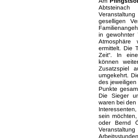
Am
Pfingstso
Abtsteinach 
Veranstaltung
geselligen Ve
Familienangehö
in gewohnter
Atmosphäre w
ermittelt. Di
Zeit“. In ein
können weite
Zusatzspiel 
umgekehrt. Di
des jeweilige
Punkte gesamm
Die Sieger u
waren bei den 
Interessenten,
sein möchten,
oder Bernd Ö
Veranstaltu
Arbeitsstun