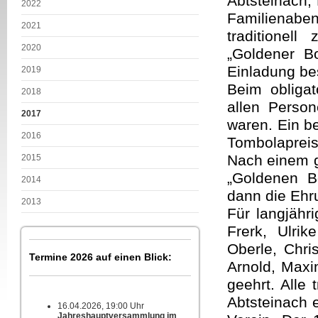
Abtsteinach,
2022
Familienab
2021
traditionel
2020
„Goldener B
Einladung be
2019
Beim obliga
2018
allen Person
2017
waren. Ein b
2016
Tombolapreis
Nach einem 
2015
„Goldenen B
2014
dann die Eh
2013
Für langjähri
Frerk, Ulri
Oberle, Chri
Termine 2026 auf einen Blick:
Arnold, Maxi
geehrt. Alle
Abtsteinach e
16.04.2026, 19:00 Uhr
Jahreshauptversammlung im