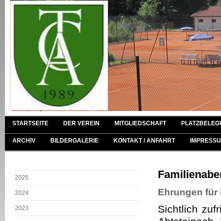
STARTSEITE
DER VEREIN
MITGLIEDSCHAFT
PLATZBELEG
ARCHIV
BILDERGALERIE
KONTAKT / ANFAHRT
IMPRESSU
Familienabe
2025
Ehrungen für 
2024
Sichtlich zuf
2023