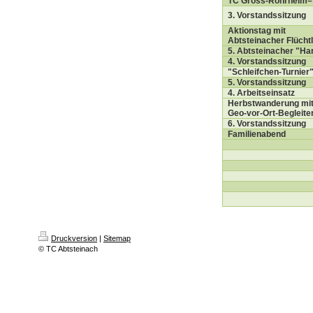
TC Gross-Rohrheim–T
3. Vorstandssitzung
Aktionstag mit
Abtsteinacher Flücht
5. Abtsteinacher "H
4. Vorstandssitzung
"Schleifchen-Turnier
5. Vorstandssitzung
4. Arbeitseinsatz
Herbstwanderung mi
Geo-vor-Ort-Begleite
6. Vorstandssitzung
Familienabend
Druckversion
|
Sitemap
© TC Abtsteinach