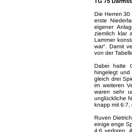
TG 75 Darmsta
Die Herren 30
erste Niederl
eigener Anla
ziemlich klar
Lammer konsta
war“
. Damit v
von der Tabelle
Dabei hatte C
hingelegt und
gleich drei Sp
im weiteren V
waren sehr u
unglückliche N
knapp mit 6:7,
Ruven Dietrich
einige enge Spi
4:6 verloren. 