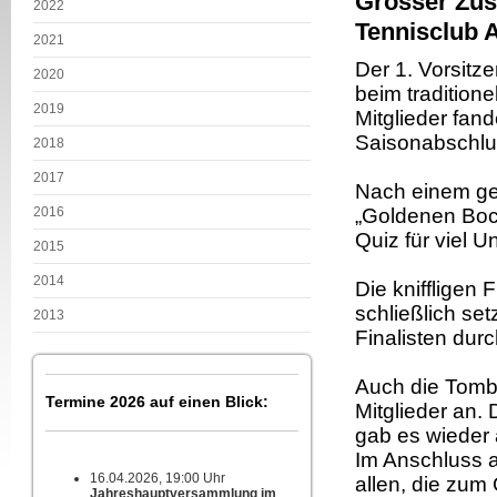
Grosser Zus
2022
Tennisclub 
2021
Der 1. Vorsitz
2020
beim tradition
2019
Mitglieder fan
Saisonabschlu
2018
2017
Nach einem ge
2016
„Goldenen Bock
Quiz für viel U
2015
2014
Die kniffligen
schließlich se
2013
Finalisten dur
Auch die Tombo
Termine 2026 auf einen Blick:
Mitglieder an.
gab es wieder 
Im Anschluss an
16.04.2026, 19:00 Uhr
allen, die zum
Jahreshauptversammlung im