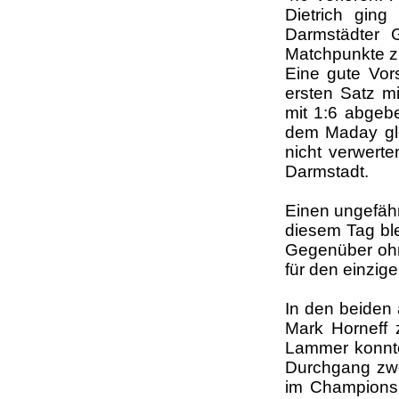
Dietrich ging
Darmstädter 
Matchpunkte z
Eine gute Vor
ersten Satz mi
mit 1:6 abgeb
dem Maday gle
nicht verwert
Darmstadt.
Einen ungefähr
diesem Tag ble
Gegenüber ohn
für den einzig
In den beiden
Mark Horneff 
Lammer konnte
Durchgang zwei
im Champions 