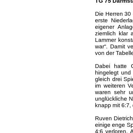
TG 75 Darmsta
Die Herren 30
erste Niederl
eigener Anla
ziemlich klar
Lammer konsta
war“
. Damit v
von der Tabelle
Dabei hatte C
hingelegt und
gleich drei Sp
im weiteren V
waren sehr u
unglückliche N
knapp mit 6:7,
Ruven Dietrich
einige enge Spi
4:6 verloren. 