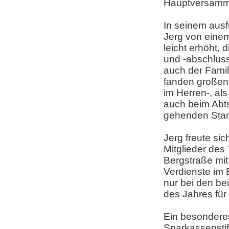
Hauptversamml
In seinem ausf
Jerg von einem 
leicht erhöht,
und -abschluss,
auch der Fami
fanden großen A
im Herren-, a
auch beim Abt
gehenden Stan
Jerg freute si
Mitglieder de
Bergstraße mit
Verdienste im 
nur bei den be
des Jahres fü
Ein besonderes
Sparkassensti