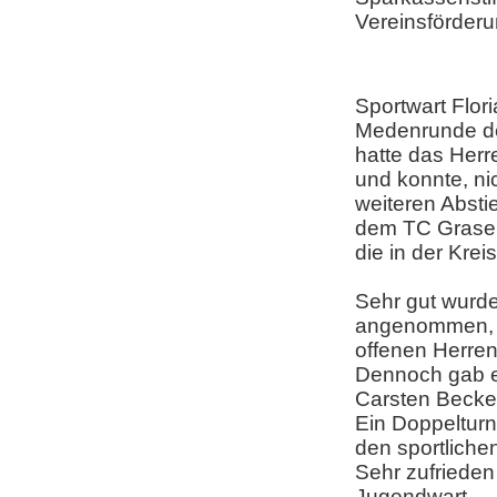
Vereinsförder
Sportwart Flor
Medenrunde de
hatte das Herr
und konnte, ni
weiteren Absti
dem TC Grasel
die in der Krei
Sehr gut wurde
angenommen, w
offenen Herren
Dennoch gab e
Carsten Becken
Ein Doppelturn
den sportliche
Sehr zufrieden
Jugendwart.