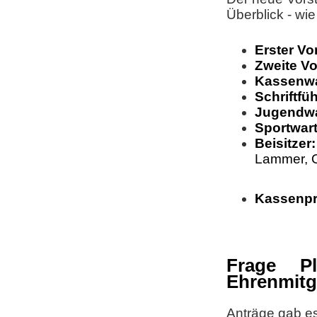
Überblick - wi
Erster Vo
Zweite Vo
Kassenwa
Schriftfü
Jugendwa
Sportwart
Beisitzer:
Lammer,
Kassenpr
Frage P
Ehrenmitg
Anträge gab e