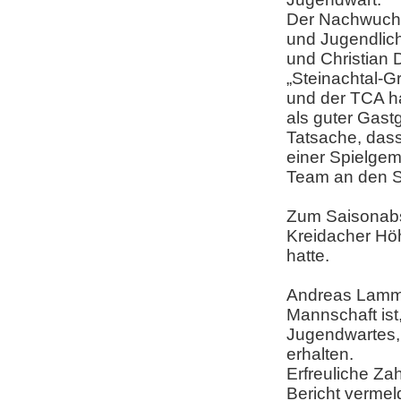
Der Nachwuchsb
und Jugendlic
und Christian 
„Steinachtal-G
und der TCA ha
als guter Gast
Tatsache, das
einer Spielgem
Team an den S
Zum Saisonabs
Kreidacher Hö
hatte.
Andreas Lammer
Mannschaft ist
Jugendwartes, 
erhalten.
Erfreuliche Za
Bericht vermel