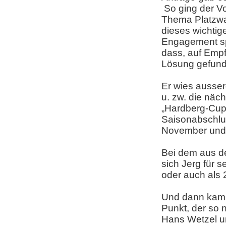
So ging der Vo
Thema Platzwar
dieses wichtig
Engagement spä
dass, auf Emp
Lösung gefund
Er wies ausser
u. zw. die näc
„Hardberg-Cup“
Saisonabschlu
November und 
Bei dem aus d
sich Jerg für s
oder auch als 
Und dann kam,
Punkt, der so 
Hans Wetzel un