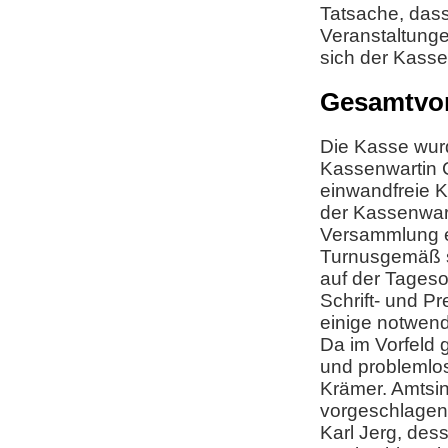
Tatsache, das
Veranstaltunge
sich der Kasse
Gesamtvor
Die Kasse wurd
Kassenwartin 
einwandfreie K
der Kassenwar
Versammlung 
Turnusgemäß s
auf der Tages
Schrift- und P
einige notwen
Da im Vorfeld g
und problemlos
Krämer. Amtsin
vorgeschlagen
Karl Jerg, des