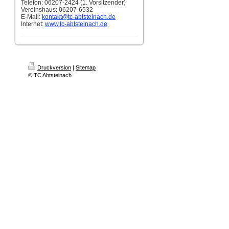
Telefon: 06207-2424 (1. Vorsitzender)
Vereinshaus: 06207-6532
E-Mail:
kontakt
@tc-abtsteinach.de
Internet:
www.tc-abtsteinach.de
Druckversion
|
Sitemap
© TC Abtsteinach