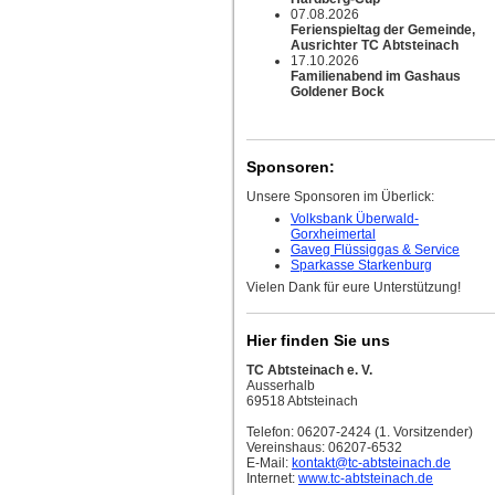
07.08.2026
Ferienspieltag der Gemeinde,
Ausrichter TC Abtsteinach
17.10.2026
Familienabend im Gashaus
Goldener Bock
Sponsoren:
Unsere Sponsoren im Überlick:
Volksbank Überwald-
Gorxheimertal
Gaveg Flüssiggas & Service
Sparkasse Starkenburg
Vielen Dank für eure Unterstützung!
Hier finden Sie uns
TC Abtsteinach e. V.
Ausserhalb
69518 Abtsteinach
Telefon: 06207-2424 (1. Vorsitzender)
Vereinshaus: 06207-6532
E-Mail:
kontakt
@tc-abtsteinach.de
Internet:
www.tc-abtsteinach.de