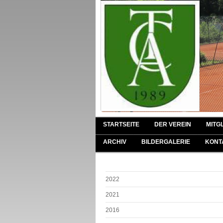
STARTSEITE
DER VEREIN
MITG
ARCHIV
BILDERGALERIE
KONT
2022
2021
2016