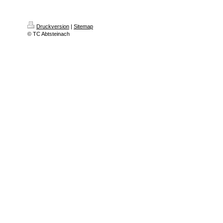
Druckversion
|
Sitemap
© TC Abtsteinach