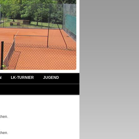
N
LK-TURNIER
JUGEND
chen.
chen.