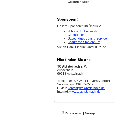
Goldener Bock
Sponsoren:
Unsere Sponsoren im Überlick:
Volksbank Überwald-
Gorxheimertal
Gaveg Flüssiggas & Service
Sparkasse Starkenburg
Vielen Dank für eure Unterstützung!
Hier finden Sie uns
TC Abtsteinach e. V.
Ausserhalb
69518 Abtsteinach
Telefon: 06207-2424 (1. Vorsitzender)
Vereinshaus: 06207-6532
E-Mail:
kontakt
@tc-abtsteinach.de
Internet:
www.tc-abtsteinach.de
Druckversion
|
Sitemap