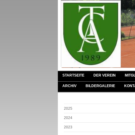
STARTSEITE
DER VEREIN
MITG
ARCHIV
BILDERGALERIE
KONT
2025
2024
2023