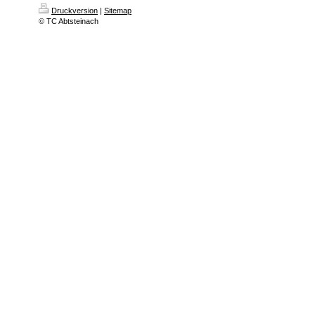
Druckversion
|
Sitemap
© TC Abtsteinach