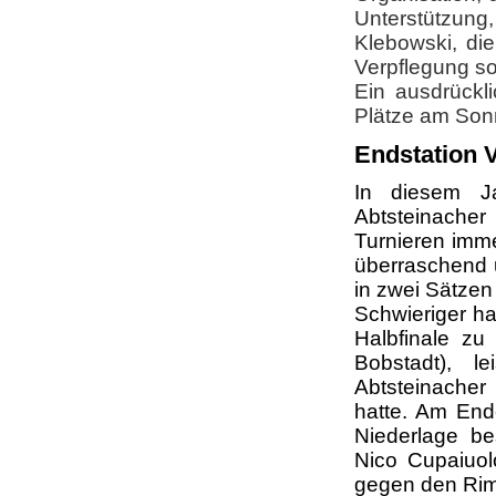
Unterstützun
Klebowski, die
Verpflegung so
Ein ausdrückl
Plätze am Sonn
Endstation 
In diesem Ja
Abtsteinacher
Turnieren imme
überraschend 
in zwei Sätzen
Schwieriger ha
Halbfinale zu
Bobstadt), l
Abtsteinacher
hatte. Am Ende
Niederlage be
Nico Cupaiuol
gegen den Rim