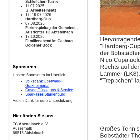
Schleifchen-Turnier
11.07.2025
2. Arbeitseinsatz
17.-19.07.2026
Hardberg-Cup
07.08.2026
Ferienspieltag der Gemeinde,
Ausrichter TC Abtsteinach
17.10.2026
Hervorragendes
Familienabend im Gashaus
"Hardberg-Cup"
Goldener Bock
der Bobstädter
Nico Cupaiuol
Rechts auf dem 
Sponsoren:
Lammer (LK8), 
Unsere Sponsoren im Überlick:
"Treppchen" l
Volksbank Überwald-
Gorxheimertal
Gaveg Flüssiggas & Service
Sparkasse Starkenburg
Vielen Dank für eure Unterstützung!
Hier finden Sie uns
TC Abtsteinach e. V.
Großes Tennis 
Ausserhalb
69518 Abtsteinach
Bobstädter Th