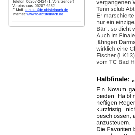
vergangenen W
Telefon: 06207-2424 (1. Vorsitzender)
Vereinshaus: 06207-6532
Tennisclub Ab
E-Mail:
kontakt
@tc-abtsteinach.de
Internet:
www.tc-abtsteinach.de
Er marschierte
nur ein einzige
Bär", so dicht
Auch im Finale
jährigen Darms
wirklich eine 
Fischer (LK13)
vom TC Bad Ho
Halbfinale:
Ein Novum ga
beiden Halbf
heftigen Rege
kurzfristig 
beschlossen, a
anzusteuern.
Die Favoriten 