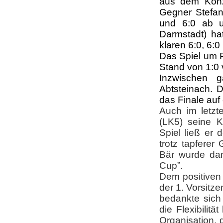
aus dem Konze
Gegner Stefan
und 6:0 ab 
Darmstadt) ha
klaren 6:0, 6:
Das Spiel um Pl
Stand von 1:0
Inzwischen 
Abtsteinach. 
das Finale auf
Auch im letzt
(LK5) seine K
Spiel ließ er 
trotz tapferer
Bär wurde dam
Cup”.
Dem positiven 
der 1. Vorsitz
bedankte sich 
die Flexibilitä
Organisation, 