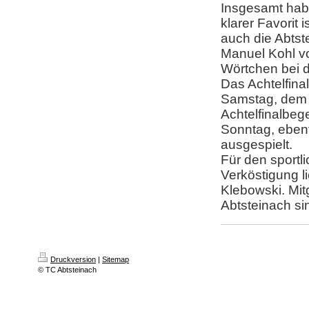
Insgesamt habe
klarer Favorit
auch die Abtst
Manuel Kohl vo
Wörtchen bei d
Das Achtelfinal
Samstag, dem 2
Achtelfinalbeg
Sonntag, ebenf
ausgespielt.
Für den sportl
Verköstigung 
Klebowski. Mit
Abtsteinach si
Druckversion
|
Sitemap
© TC Abtsteinach