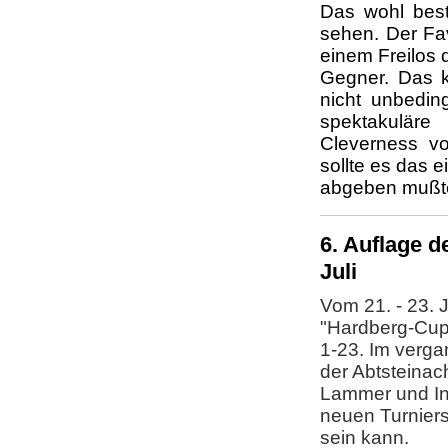
Das wohl best
sehen. Der Fa
einem Freilos
Gegner. Das k
nicht unbedin
spektakulär
Cleverness vo
sollte es das 
abgeben mußt
6. Auflage d
Juli
Vom 21. - 23. J
"Hardberg-Cup"
1-23. Im verga
der Abtsteinac
Lammer und Ing
neuen Turniersi
sein kann.