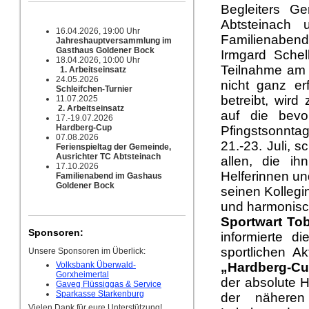
Begleiters G
Abtsteinach 
16.04.2026, 19:00 Uhr
Familienabend
Jahreshauptversammlung im
Gasthaus Goldener Bock
Irmgard Schell
18.04.2026, 10:00 Uhr
Teilnahme am 
1. Arbeitseinsatz
24.05.2026
nicht ganz er
Schleifchen-Turnier
betreibt, wird
11.07.2025
2. Arbeitseinsatz
auf die bevo
17.-19.07.2026
Hardberg-Cup
Pfingstsonntag
07.08.2026
21.-23. Juli, 
Ferienspieltag der Gemeinde,
Ausrichter TC Abtsteinach
allen, die ih
17.10.2026
Helferinnen un
Familienabend im Gashaus
Goldener Bock
seinen Kollegi
und harmonis
Sportwart To
Sponsoren:
informierte d
sportlichen A
Unsere Sponsoren im Überlick:
Volksbank Überwald-
„Hardberg-C
Gorxheimertal
der absolute 
Gaveg Flüssiggas & Service
Sparkasse Starkenburg
der näheren
Vielen Dank für eure Unterstützung!