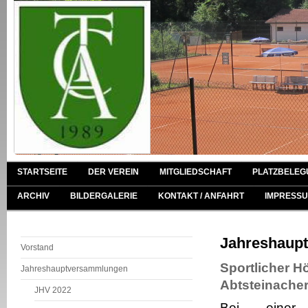
STARTSEITE
DER VEREIN
MITGLIEDSCHAFT
PLATZBELEG
ARCHIV
BILDERGALERIE
KONTAKT / ANFAHRT
IMPRESSU
Jahreshaup
Vorstand
Sportlicher H
Jahreshauptversammlungen
Abtsteinacher
JHV 2022
Bei einer 