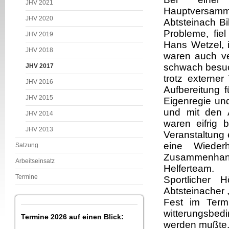
JHV 2021
Hauptversamml
JHV 2020
Abtsteinach Bi
Probleme, fie
JHV 2019
Hans Wetzel, 
JHV 2018
waren auch ver
schwach besuch
JHV 2017
trotz externer
JHV 2016
Aufbereitung f
JHV 2015
Eigenregie und
und mit den Ab
JHV 2014
waren eifrig 
JHV 2013
Veranstaltung 
eine Wieder
Satzung
Zusammenhang
Arbeitseinsatz
Helferteam.
Termine
Sportlicher
Abtsteinacher
Fest im Termi
witterungsbed
Termine 2026 auf einen Blick:
werden mußte.