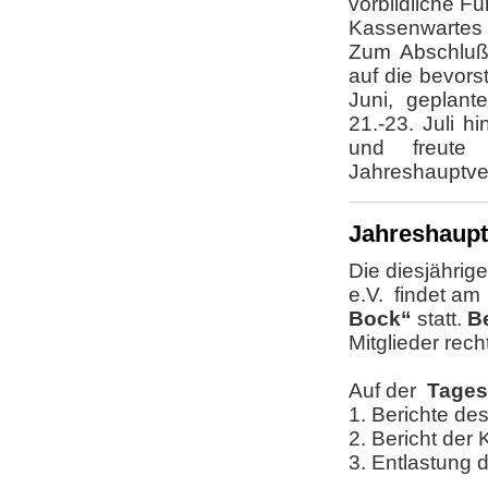
vorbildliche F
Kassenwartes 
Zum Abschluß
auf die bevor
Juni, geplant
21.-23. Juli h
und freute 
Jahreshauptv
Jahreshaupt
Die diesjährig
e.V. findet a
Bock“
statt.
B
Mitglieder rech
Auf der
Tage
1. Berichte de
2. Bericht der
3. En