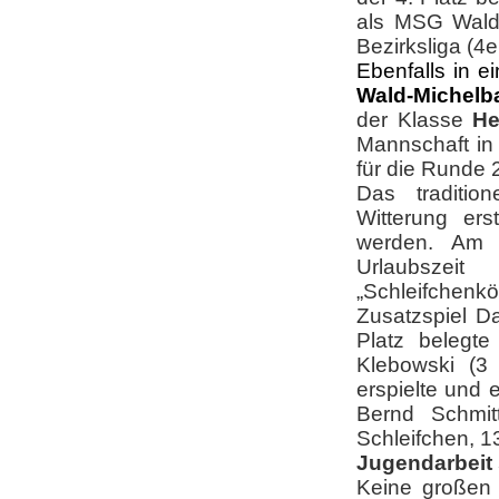
als MSG Wald-
Bezirksliga (4e
Ebenfalls in e
Wald-Michelb
der Klasse
He
Mannschaft in 
für die Runde 2
Das traditio
Witterung er
werden. Am A
Urlaubszei
„Schleifchenkö
Zusatzspiel D
Platz belegte
Klebowski (3
erspielte und 
Bernd Schmit
Schleifchen, 1
Jugendarbeit 
Keine großen 