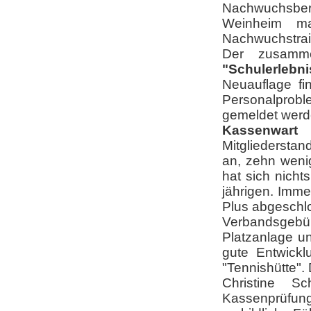
Nachwuchsber
Weinheim m
Nachwuchstrain
Der zusammen
"Schulerlebni
Neuauflage fi
Personalprobl
gemeldet wer
Kassenwart 
Mitgliederstan
an, zehn weni
hat sich nicht
jährigen. Imme
Plus abgeschl
Verbandsgebü
Platzanlage un
gute Entwickl
"Tennishütte". 
Christine S
Kassenprüfun