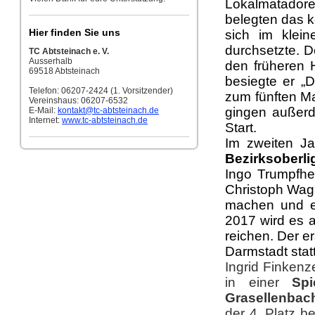
Lokalmatador
belegten das k
Hier finden Sie uns
sich im klei
durchsetzte. D
TC Abtsteinach e. V.
Ausserhalb
den früheren 
69518 Abtsteinach
besiegte er „
Telefon: 06207-2424 (1. Vorsitzender)
zum fünften Ma
Vereinshaus: 06207-6532
gingen außerd
E-Mail:
kontakt
@tc-abtsteinach.de
Internet:
www.tc-abtsteinach.de
Start.
Im zweiten Ja
Bezirksoberli
Ingo Trumpfhel
Christoph Wag
machen und e
2017 wird es a
reichen. Der e
Darmstadt stat
Ingrid Finkenz
in einer
Spi
Grasellenbach
der 4. Platz 