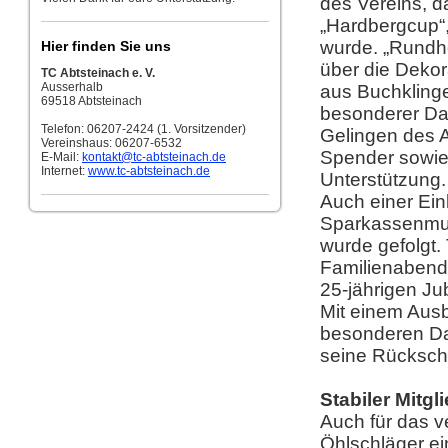
des Vereins, d
„Hardbergcup“,
wurde. „Rundhe
Hier finden Sie uns
über die Dekor
TC Abtsteinach e. V.
Ausserhalb
aus Buchklinge
69518 Abtsteinach
besonderer Da
Telefon: 06207-2424 (1. Vorsitzender)
Gelingen des 
Vereinshaus: 06207-6532
Spender sowie 
E-Mail:
kontakt
@tc-abtsteinach.de
Internet:
www.tc-abtsteinach.de
Unterstützung.
Auch einer Ei
Sparkassenmus
wurde gefolgt.
Familienabend,
25-jährigen Ju
Mit einem Ausb
besonderen Da
seine Rücksch
Stabiler Mitgl
Auch für das 
Öhlschläger ei