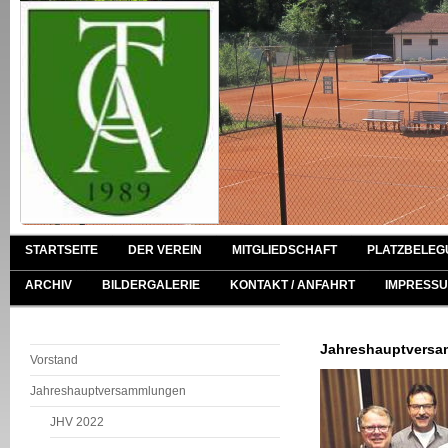
STARTSEITE
DER VEREIN
MITGLIEDSCHAFT
PLATZBELEG
ARCHIV
BILDERGALERIE
KONTAKT / ANFAHRT
IMPRESSU
Jahreshauptversam
Vorstand
Jahreshauptversammlungen
JHV 2022