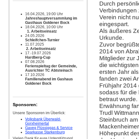
Durch persönl
Verbindungen 
16.04.2026, 19:00 Uhr
Verein nicht nu
Jahreshauptversammlung im
Gasthaus Goldener Bock
eingespart.
18.04.2026, 10:00 Uhr
Als äußeres Ze
1. Arbeitseinsatz
24.05.2026
Urkunde.
Schleifchen-Turnier
Zuvor begrüßte
11.07.2025
2. Arbeitseinsatz
2014 von Abrah
17.-19.07.2026
Mitglieder zur
Hardberg-Cup
07.08.2026
die wichtigste
Ferienspieltag der Gemeinde,
Ausrichter TC Abtsteinach
ersten Jahr al
17.10.2026
fanden zwei Ar
Familienabend im Gashaus
Goldener Bock
Frühjahr 2014 
sodass für di
betraut wurde.
Sponsoren:
Erwähnung fan
Trudl Wittmann
Unsere Sponsoren im Überlick:
Steinbruch am
Volksbank Überwald-
Gorxheimertal
Mackenheimer 
Gaveg Flüssiggas & Service
Sparkasse Starkenburg
Höhepunkt des 
Vielen Dank für eure Unterstützung!