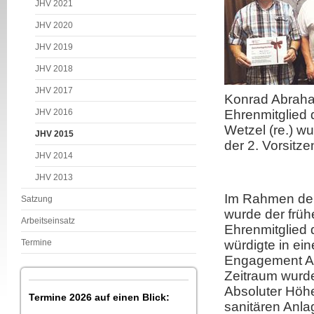
JHV 2021
JHV 2020
JHV 2019
JHV 2018
JHV 2017
Konrad Abraham
JHV 2016
Ehrenmitglied 
Wetzel (re.) wur
JHV 2015
der 2. Vorsitz
JHV 2014
JHV 2013
Im Rahmen der
Satzung
wurde der früh
Arbeitseinsatz
Ehrenmitglied 
Termine
würdigte in ein
Engagement Abr
Zeitraum wurde
Absoluter Höh
Termine 2026 auf einen Blick:
sanitären Anla