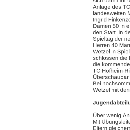
sich damit für
Anlage des TC 
landesweiten Me
Ingrid Finkenze
Damen 50 in e
den Start. In d
Spieltag der n
Herren 40 Man
Wetzel in Spi
schlossen die R
die kommende 
TC Hofheim-Rie
Überschaubar s
Bei hochsomme
Wetzel mit de
Jugendabteil
Über wenig Än
Mit Übungslei
Eltern gleicher