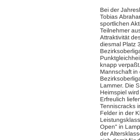
Bei der Jahres
Tobias Abraha
sportlichen Ak
Teilnehmer au
Attraktivität 
diesmal Platz 3
Bezirksoberliga
Punktgleichhei
knapp verpaßt
Mannschaft in 
Bezirksoberlig
Lammer. Die S
Heimspiel wird
Erfreulich lief
Tenniscracks i
Felder in der 
Leistungsklass
Open" in Lampe
der Altersklas