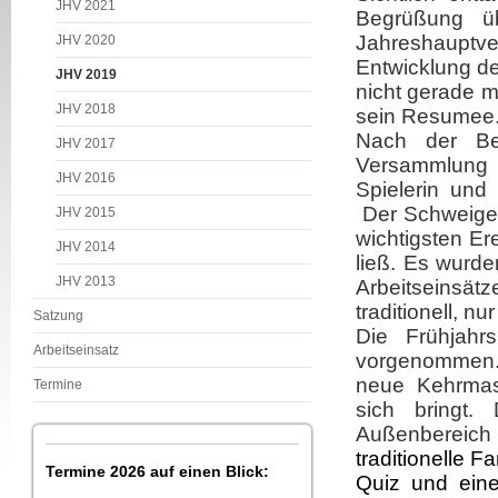
JHV 2021
Begrüßung üb
Jahreshauptv
JHV 2020
Entwicklung de
JHV 2019
nicht gerade m
JHV 2018
sein Resumee
Nach der Be
JHV 2017
Versammlung d
JHV 2016
Spielerin und 
Der Schweigemi
JHV 2015
wichtigsten E
JHV 2014
ließ. Es wurd
JHV 2013
Arbeitseinsätz
traditionell,
Satzung
Die Frühjahr
Arbeitseinsatz
vorgenommen. 
neue Kehrmasch
Termine
sich bringt.
Außenbereich 
traditionelle 
Termine 2026 auf einen Blick:
Quiz und eine