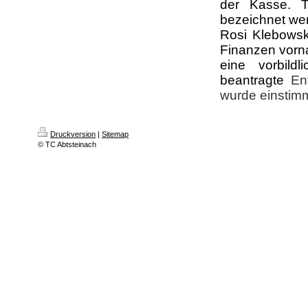
der Kasse. T
bezeichnet we
Rosi Klebowsk
Finanzen vorna
eine vorbild
beantragte
En
wurde einstimmi
Druckversion
|
Sitemap
© TC Abtsteinach