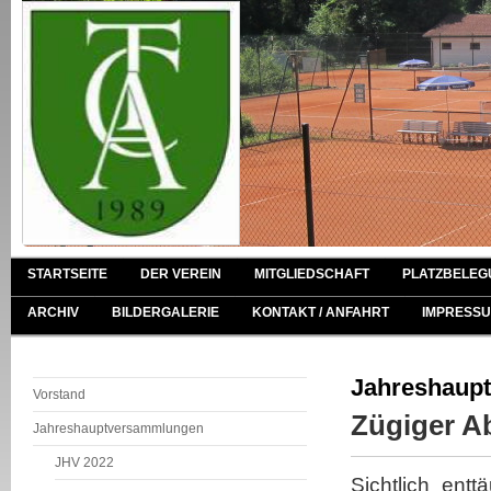
STARTSEITE
DER VEREIN
MITGLIEDSCHAFT
PLATZBELEG
ARCHIV
BILDERGALERIE
KONTAKT / ANFAHRT
IMPRESSU
Jahreshaup
Vorstand
Zügiger Ab
Jahreshauptversammlungen
JHV 2022
Sichtlich ent