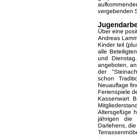
aufkommend
vergebenden S
Jugendarbei
Über eine pos
Andreas Lamm
Kinder teil (p
alle Beteiligt
und Dienstag.
angeboten, an
der "Steinach
schon Tradi
Neuauflage fi
Ferienspiele d
Kassenwart B
Mitgliederstan
Altersgefüge h
jährigen die
Darlehens, die
Terrassenmöbe