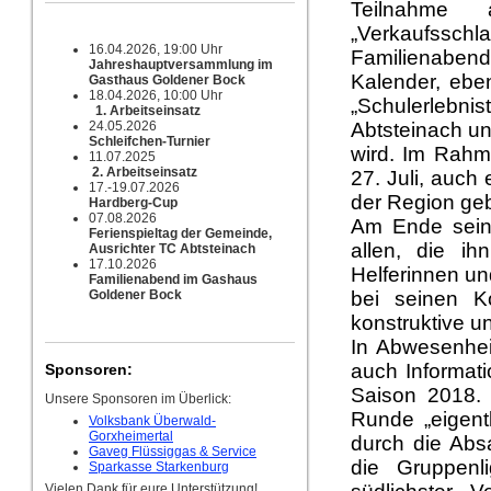
Teilnahme 
„Verkaufsschla
16.04.2026, 19:00 Uhr
Familienaben
Jahreshauptversammlung im
Kalender, eben
Gasthaus Goldener Bock
18.04.2026, 10:00 Uhr
„Schulerlebni
1. Arbeitseinsatz
24.05.2026
Abtsteinach un
Schleifchen-Turnier
wird. Im Rahm
11.07.2025
2. Arbeitseinsatz
27. Juli, auch
17.-19.07.2026
der Region ge
Hardberg-Cup
07.08.2026
Am Ende seine
Ferienspieltag der Gemeinde,
allen, die ih
Ausrichter TC Abtsteinach
17.10.2026
Helferinnen un
Familienabend im Gashaus
Goldener Bock
bei seinen K
konstruktive 
In Abwesenhei
auch Informati
Sponsoren:
Saison 2018. 
Unsere Sponsoren im Überlick:
Runde „eigentl
Volksbank Überwald-
Gorxheimertal
durch die Absa
Gaveg Flüssiggas & Service
die Gruppenl
Sparkasse Starkenburg
Vielen Dank für eure Unterstützung!