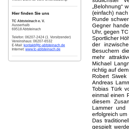
südlichster V
„Belohnung“ w
(einfach) nach
Hier finden Sie uns
Runde schwerl
TC Abtsteinach e. V.
Gegner handel
Ausserhalb
69518 Abtsteinach
Uhr, gegen TC
Telefon: 06207-2424 (1. Vorsitzender)
Sportlicher Hö
Vereinshaus: 06207-6532
der inzwisch
E-Mail:
kontakt
@tc-abtsteinach.de
Internet:
www.tc-abtsteinach.de
Besuchern die
mehr attrakt
Michael Langn
richtig auf dem
Robert Siwek 
Andreas Lamme
Tobias Türk v
einmal einen P
diesem Zusa
Lammer und R
erfolgreich um
Das traditione
gespielt werd