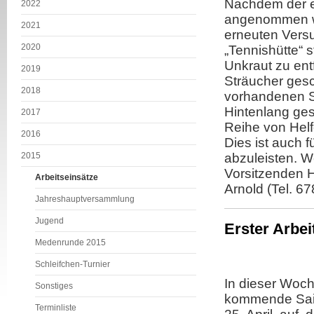
Nachdem der er
2022
angenommen wu
2021
erneuten Vers
2020
„Tennishütte“ 
Unkraut zu en
2019
Sträucher gesc
2018
vorhandenen Si
Hintenlang ges
2017
Reihe von Helf
2016
Dies ist auch f
2015
abzuleisten. We
Vorsitzenden H
Arbeitseinsätze
Arnold (Tel. 6
Jahreshauptversammlung
Jugend
Erster Arbei
Medenrunde 2015
Schleifchen-Turnier
In dieser Woch
Sonstiges
kommende Saiso
Terminliste