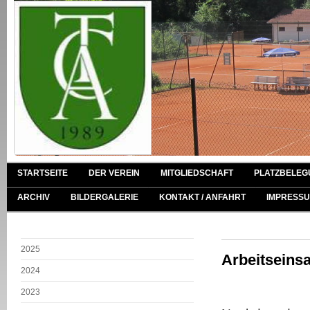
STARTSEITE
DER VEREIN
MITGLIEDSCHAFT
PLATZBELEG
ARCHIV
BILDERGALERIE
KONTAKT / ANFAHRT
IMPRESSU
2025
Arbeitseins
2024
2023