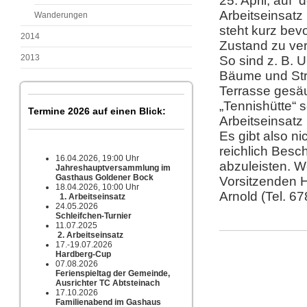
25. April, auf
Arbeitseinsatz
Wanderungen
steht kurz bevo
2014
Zustand zu ver
2013
So sind z. B. 
Bäume und Str
Terrasse gesäu
„Tennishütte“ 
Termine 2026 auf einen Blick:
Arbeitseinsatz
Es gibt also ni
reichlich Besc
16.04.2026, 19:00 Uhr
abzuleisten. We
Jahreshauptversammlung im
Gasthaus Goldener Bock
Vorsitzenden H
18.04.2026, 10:00 Uhr
Arnold (Tel. 6
1. Arbeitseinsatz
24.05.2026
Schleifchen-Turnier
11.07.2025
2. Arbeitseinsatz
17.-19.07.2026
Hardberg-Cup
07.08.2026
Ferienspieltag der Gemeinde,
Ausrichter TC Abtsteinach
17.10.2026
Familienabend im Gashaus