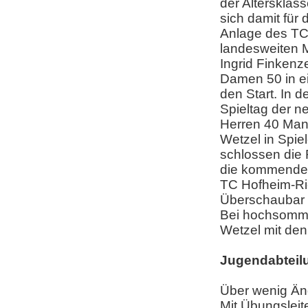
der Altersklas
sich damit für
Anlage des TC 
landesweiten Me
Ingrid Finkenze
Damen 50 in e
den Start. In d
Spieltag der n
Herren 40 Man
Wetzel in Spi
schlossen die R
die kommende 
TC Hofheim-Rie
Überschaubar s
Bei hochsomme
Wetzel mit de
Jugendabteil
Über wenig Än
Mit Übungslei