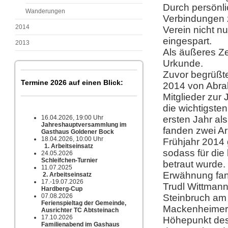
Durch persönl
Wanderungen
Verbindungen 
2014
Verein nicht nu
eingespart.
2013
Als äußeres Ze
Urkunde.
Zuvor begrüßte
Termine 2026 auf einen Blick:
2014 von Abrah
Mitglieder zur
die wichtigste
16.04.2026, 19:00 Uhr
ersten Jahr al
Jahreshauptversammlung im
fanden zwei Ar
Gasthaus Goldener Bock
18.04.2026, 10:00 Uhr
Frühjahr 2014 
1. Arbeitseinsatz
sodass für di
24.05.2026
Schleifchen-Turnier
betraut wurde.
11.07.2025
Erwähnung fan
2. Arbeitseinsatz
17.-19.07.2026
Trudl Wittmann
Hardberg-Cup
07.08.2026
Steinbruch am
Ferienspieltag der Gemeinde,
Mackenheimer 
Ausrichter TC Abtsteinach
17.10.2026
Höhepunkt des 
Familienabend im Gashaus