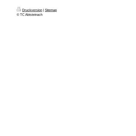
Druckversion
|
Sitemap
© TC Abtsteinach