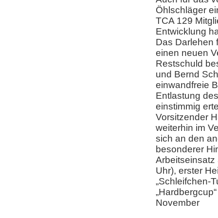
Öhlschläger ei
TCA 129 Mitgli
Entwicklung ha
Das Darlehen f
einen neuen Ve
Restschuld be
und Bernd Sch
einwandfreie B
Entlastung de
einstimmig erte
Vorsitzender H
weiterhin im V
sich an den an
besonderer Hin
Arbeitseinsatz 
Uhr), erster H
„Schleifchen-Tu
„Hardbergcup“ 
November