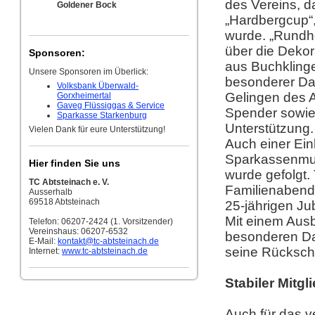
des Vereins, d
Goldener Bock
„Hardbergcup“,
wurde. „Rundhe
über die Dekor
Sponsoren:
aus Buchklinge
Unsere Sponsoren im Überlick:
besonderer Da
Volksbank Überwald-
Gelingen des 
Gorxheimertal
Gaveg Flüssiggas & Service
Spender sowie 
Sparkasse Starkenburg
Unterstützung.
Vielen Dank für eure Unterstützung!
Auch einer Ei
Sparkassenmus
Hier finden Sie uns
wurde gefolgt.
TC Abtsteinach e. V.
Familienabend,
Ausserhalb
69518 Abtsteinach
25-jährigen Ju
Mit einem Ausb
Telefon: 06207-2424 (1. Vorsitzender)
Vereinshaus: 06207-6532
besonderen Da
E-Mail:
kontakt
@tc-abtsteinach.de
seine Rücksch
Internet:
www.tc-abtsteinach.de
Stabiler Mitgl
Auch für das 