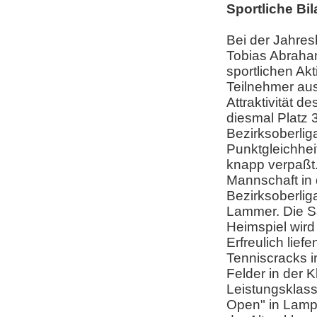
Sportliche Bi
Bei der Jahres
Tobias Abraha
sportlichen Ak
Teilnehmer au
Attraktivität 
diesmal Platz 3
Bezirksoberliga
Punktgleichhei
knapp verpaßt
Mannschaft in 
Bezirksoberlig
Lammer. Die S
Heimspiel wird
Erfreulich lief
Tenniscracks i
Felder in der 
Leistungsklass
Open" in Lampe