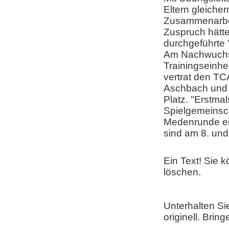
Eltern gleicher
Zusammenarbei
Zuspruch hätt
durchgeführte 
Am Nachwuchstr
Trainingseinhe
vertrat den TC
Aschbach und T
Platz. "Erstm
Spielgemeinsc
Medenrunde ei
sind am 8. und
Ein Text! Sie k
löschen.
Unterhalten Si
originell. Bri