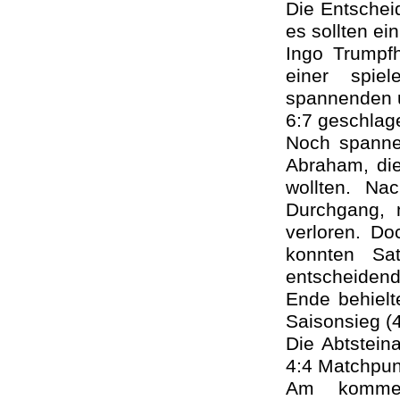
Die Entschei
es sollten e
Ingo Trumpfh
einer spie
spannenden u
6:7 geschlag
Noch spanne
Abraham, di
wollten. Na
Durchgang, 
verloren. D
konnten Sa
entscheiden
Ende behielt
Saisonsieg (4
Die Abtsteina
4:4 Matchpun
Am kommen