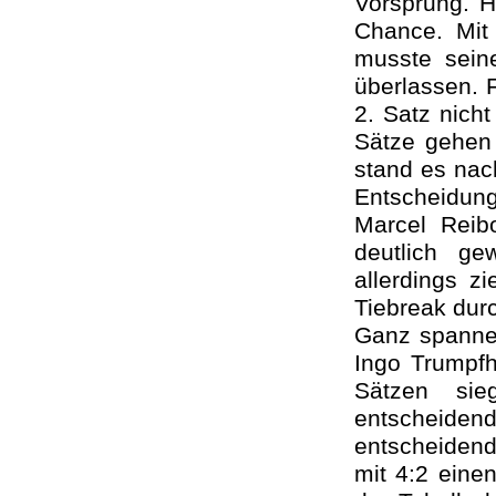
Vorsprung. H
Chance. Mit
musste sein
überlassen. 
2. Satz nich
Sätze gehen 
stand es nac
Entscheidung
Marcel Reib
deutlich g
allerdings z
Tiebreak durc
Ganz spannen
Ingo Trumpf
Sätzen si
entscheid
entscheidend
mit 4:2 eine