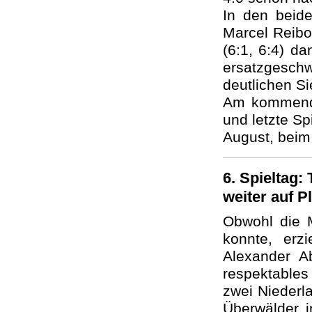
In den beid
Marcel Reibol
(6:1, 6:4) d
ersatzgesc
deutlichen Si
Am kommenden
und letzte Sp
August, beim 
6. Spieltag:
weiter auf Pl
Obwohl die M
konnte, erz
Alexander A
respektables
zwei Niederl
Überwälder 