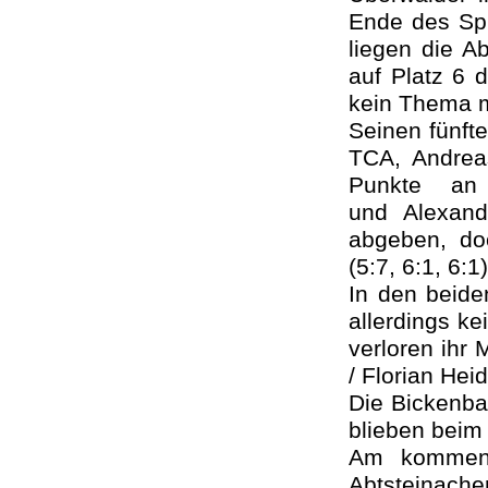
Ende des Spi
liegen die A
auf Platz 6 d
kein Thema 
Seinen fünfte
TCA, Andrea
Punkte an 
und Alexande
abgeben, do
(5:7, 6:1, 6:
In den beide
allerdings k
verloren ihr 
/ Florian Hei
Die Bickenba
blieben beim
Am kommend
Abtsteinache