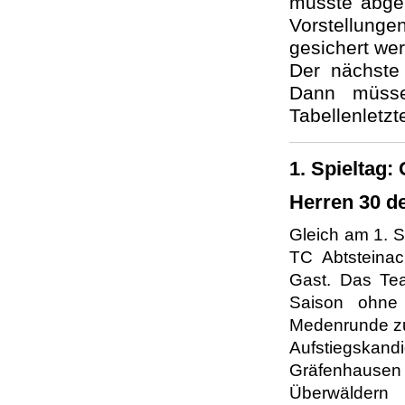
musste abge
Vorstellunge
gesichert we
Der nächste 
Dann müss
Tabellenletz
1. Spieltag:
Herren 30 de
Gleich am 1. S
TC Abtsteina
Gast. Das Tea
Saison ohne 
Medenrunde zu 
Aufstiegskandi
Gräfenhausen b
Überwäldern