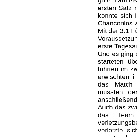
gute Laufle
ersten Satz 
konnte sich 
Chancenlos w
Mit der 3:1 F
Voraussetzun
erste Tagessi
Und es ging 
starteten ü
führten im z
erwischten i
das Match 
mussten de
anschließend
Auch das zwei
das Team 
verletzungs
verletzte s