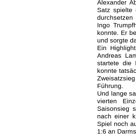
Alexander A
Satz spielte
durchsetzen 
Ingo Trumpfh
konnte. Er be
und sorgte d
Ein Highligh
Andreas Lam
startete die
konnte tatsäc
Zweisatzsieg
Führung.
Und lange sa
vierten Ei
Saisonsieg 
nach einer 
Spiel noch a
1:6 an Darms