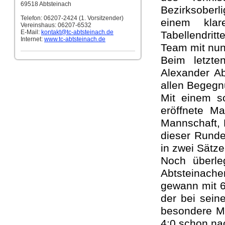
69518 Abtsteinach
Bezirksoberl
Telefon: 06207-2424 (1. Vorsitzender)
einem kla
Vereinshaus: 06207-6532
E-Mail:
kontakt
@tc-abtsteinach.de
Tabellendrit
Internet:
www.tc-abtsteinach.de
Team mit nun
Beim letzte
Alexander Ab
allen Begegn
Mit einem s
eröffnete M
Mannschaft, P
dieser Rund
in zwei Sätze
Noch überle
Abtsteinac
gewann mit 6:
der bei sein
besondere M
4:0 schon na