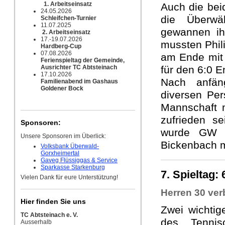
1. Arbeitseinsatz
Auch die bei
24.05.2026
die Überwä
Schleifchen-Turnier
11.07.2025
gewannen ih
2. Arbeitseinsatz
17.-19.07.2026
mussten Phil
Hardberg-Cup
07.08.2026
am Ende mit 
Ferienspieltag der Gemeinde,
Ausrichter TC Abtsteinach
für den 6:0 E
17.10.2026
Nach anfän
Familienabend im Gashaus
Goldener Bock
diversen Per
Mannschaft 
zufrieden s
Sponsoren:
wurde GW G
Unsere Sponsoren im Überlick:
Bickenbach 
Volksbank Überwald-
Gorxheimertal
Gaveg Flüssiggas & Service
Sparkasse Starkenburg
7. Spieltag:
Vielen Dank für eure Unterstützung!
Herren 30 ver
Hier finden Sie uns
Zwei wichtig
TC Abtsteinach e. V.
des Tennis
Ausserhalb