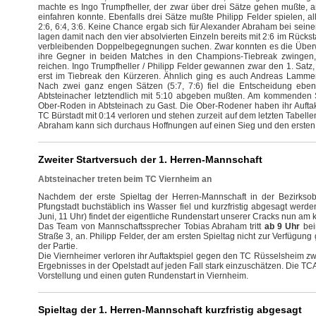
machte es Ingo Trumpfheller, der zwar über drei Sätze gehen mußte, a
einfahren konnte. Ebenfalls drei Sätze mußte Philipp Felder spielen, a
2:6, 6:4, 3:6. Keine Chance ergab sich für Alexander Abraham bei seine
lagen damit nach den vier absolvierten Einzeln bereits mit 2:6 im Rück
verbleibenden Doppelbegegnungen suchen. Zwar konnten es die Übe
ihre Gegner in beiden Matches in den Champions-Tiebreak zwingen,
reichen. Ingo Trumpfheller / Philipp Felder gewannen zwar den 1. Satz
erst im Tiebreak den Kürzeren. Ähnlich ging es auch Andreas Lamme
Nach zwei ganz engen Sätzen (5:7, 7:6) fiel die Entscheidung eben
Abtsteinacher letztendlich mit 5:10 abgeben mußten. Am kommenden S
Ober-Roden in Abtsteinach zu Gast. Die Ober-Rodener haben ihr Auftak
TC Bürstadt mit 0:14 verloren und stehen zurzeit auf dem letzten Tabell
Abraham kann sich durchaus Hoffnungen auf einen Sieg und den erste
Zweiter Startversuch der 1. Herren-Mannschaft
Abtsteinacher treten beim TC Viernheim an
Nachdem der erste Spieltag der Herren-Mannschaft in der Bezirkso
Pfungstadt buchstäblich ins Wasser fiel und kurzfristig abgesagt werde
Juni, 11 Uhr) findet der eigentliche Rundenstart unserer Cracks nun 
Das Team von Mannschaftssprecher Tobias Abraham tritt
ab 9 Uhr
be
Straße 3, an. Philipp Felder, der am ersten Spieltag nicht zur Verfügung 
der Partie.
Die Viernheimer verloren ihr Auftaktspiel gegen den TC Rüsselsheim zw
Ergebnisses in der Opelstadt auf jeden Fall stark einzuschätzen. Die T
Vorstellung und einen guten Rundenstart in Viernheim.
Spieltag der 1. Herren-Mannschaft kurzfristig abgesagt