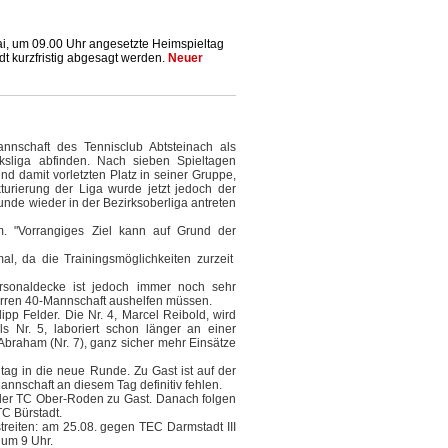
i, um 09.00 Uhr angesetzte Heimspieltag
t kurzfristig abgesagt werden.
Neuer
nnschaft des Tennisclub Abtsteinach als
rksliga abfinden. Nach sieben Spieltagen
d damit vorletzten Platz in seiner Gruppe,
turierung der Liga wurde jetzt jedoch der
nde wieder in der Bezirksoberliga antreten
. "Vorrangiges Ziel kann auf Grund der
l, da die Trainingsmöglichkeiten zurzeit
rsonaldecke ist jedoch immer noch sehr
Herren 40-Mannschaft aushelfen müssen.
pp Felder. Die Nr. 4, Marcel Reibold, wird
s Nr. 5, laboriert schon länger an einer
 Abraham (Nr. 7), ganz sicher mehr Einsätze
ag in die neue Runde. Zu Gast ist auf der
Mannschaft an diesem Tag definitiv fehlen.
 der TC Ober-Roden zu Gast. Danach folgen
TC Bürstadt.
reiten: am 25.08. gegen TEC Darmstadt III
 um 9 Uhr.