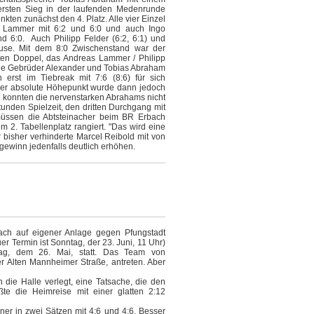
ersten Sieg in der laufenden Medenrunde
kten zunächst den 4. Platz. Alle vier Einzel
s Lammer mit 6:2 und 6:0 und auch Ingo
und 6:0. Auch Philipp Felder (6:2, 6:1) und
ause. Mit dem 8:0 Zwischenstand war der
sten Doppel, das Andreas Lammer / Philipp
die Gebrüder Alexander und Tobias Abraham
erst im Tiebreak mit 7:6 (8:6) für sich
Der absolute Höhepunkt wurde dann jedoch
 konnten die nervenstarken Abrahams nicht
unden Spielzeit, den dritten Durchgang mit
müssen die Abtsteinacher beim BR Erbach
 2. Tabellenplatz rangiert. "Das wird eine
 bisher verhinderte Marcel Reibold mit von
gewinn jedenfalls deutlich erhöhen.
ach auf eigener Anlage gegen Pfungstadt
er Termin ist Sonntag, der 23. Juni, 11 Uhr)
ag, dem 26. Mai, statt. Das Team von
 Alten Mannheimer Straße, antreten. Aber
die Halle verlegt, eine Tatsache, die den
te die Heimreise mit einer glatten 2:12
er in zwei Sätzen mit 4:6 und 4:6. Besser