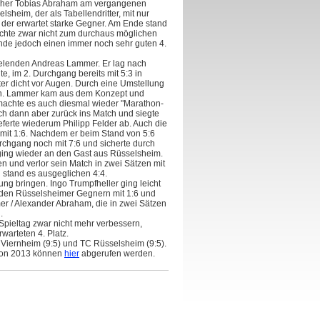
cher Tobias Abraham am vergangenen
sheim, der als Tabellendritter, mit nur
s der erwartet starke Gegner. Am Ende stand
eichte zwar nicht zum durchaus möglichen
nde jedoch einen immer noch sehr guten 4.
pielenden Andreas Lammer. Er lag nach
e, im 2. Durchgang bereits mit 5:3 in
er dicht vor Augen. Durch eine Umstellung
hen. Lammer kam aus dem Konzept und
machte es auch diesmal wieder "Marathon-
ich dann aber zurück ins Match und siegte
ieferte wiederum Philipp Felder ab. Auch die
r mit 1:6. Nachdem er beim Stand von 5:6
chgang noch mit 7:6 und sicherte durch
s ging wieder an den Gast aus Rüsselsheim.
und verlor sein Match in zwei Sätzen mit
n stand es ausgeglichen 4:4.
g bringen. Ingo Trumpfheller ging leicht
r den Rüsselsheimer Gegnern mit 1:6 und
er / Alexander Abraham, die in zwei Sätzen
.
 Spieltag zwar nicht mehr verbessern,
warteten 4. Platz.
C Viernheim (9:5) und TC Rüsselsheim (9:5).
ison 2013 können
hier
abgerufen werden.