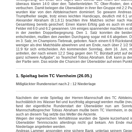
überaus klaren 14:0 über den Tabellenletzten TC Ober-Roden, den 
verbuchen. Damit belegen die Überwälder in ihrer 8er-Gruppe mit 2:2 Pun
wurden klar von den Abtsteinachern dominiert. So gewann Andrea
Trumpfheller siegte, trotz eines leichten Handicaps, deutlich mit 6:1 
Alexander Abraham (6:1,6:1) brachten ihre Matches sicher nach H
Gesamtsieg bereits gesichert. Einen klaren Erfolg gab es auch im er
Felder mit 6:0 und 6:2 gewannen. Um einiges spannender machten es 
in der zweiten Doppelbegegnung. Den 1. Satz konnten die beiden 
entscheiden, mußten den zweiten Durchgang sogar mit 4:6 abgeben. 
im 3. Satz, im Champions-Tiebreak, geboten. Nach einem 6:9 Rückstand
weniger als drei Matchbälle abwehren und am Ende, nach über 2 1/2 St
11:9 für sich entscheiden. Am kommenden Sonntag, dem 16. Juni, 
antreten, der nach einem 12:2 Sieg gegen den TC Bürstadt jetzt auf dem
ganz schwere Aufgabe", so Teamchef Tobias Abraham. Evtl. kann ja der
der Partie sein. Das würde die Chancen der Überwälder auf einen Punkt
1. Spieltag beim TC Viernheim (26.05.)
Mißglückter Rundenstart nach 2 : 12 Niederlage
Nachdem der erste Spieltag der Herren-Mannschaft des TC Abtstein
buchstäblich ins Wasser fiel und kurzfristig abgesagt werden mußte (neu
fand der eigentliche Rundenstart der Überwälder nun am Sonnt
Mannschaftssprecher Tobias Abraham mußte beim TC Viernheim, in der
auch an diesem Tag setzte das Wetter die Akzente.
Wegen der regnerischen Verhältnisse wurden die Spiele kurzerhand in 
Überwälder Tenniscracks allerdings nicht gut bekam. Am Ende muß
Niederlage angetreten werden.
Andreas Lammer, ansonsten eine sichere Bank, unterlag seinem Gegen