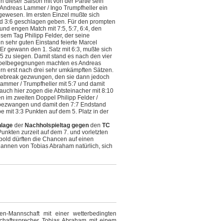
n dieser Saison mit von der Partie sein
 Andreas Lammer / Ingo Trumpfheller ein
gewesen. Im ersten Einzel mußte sich
nd 3:6 geschlagen geben. Für den prompten
und engen Match mit 7:5, 5:7, 6:4, den
sem Tag Philipp Felder, der seine
 sehr guten Einstand feierte Marcel
Er gewann den 1. Satz mit 6:3, mußte sich
 zu siegen. Damit stand es nach den vier
oppelbegegnungen machten es Andreas
rn erst nach drei sehr umkämpften Sätzen.
Tiebreak gezwungen, den sie dann jedoch
ammer / Trumpfheller mit 5:7 und damit
auch hier zogen die Abtsteinacher mit 8:10
n im zweiten Doppel Philipp Felder /
:1 bezwangen und damit den 7:7 Endstand
e mit 3:3 Punkten auf dem 5. Platz in der
nlage
der
Nachholspieltag
gegen
den
TC
unkten zurzeit auf dem 7. und vorletzten
old dürften die Chancen auf einen
Mannen von Tobias Abraham natürlich, sich
n-Mannschaft mit einer wetterbedingten
haftssprecher Tobias Abraham mit einem