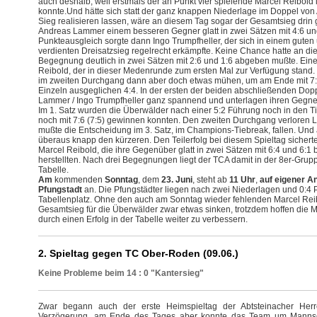
auch deshalb, weil erstmals der an Punkt vier spielende Marcel Reibold i
konnte.Und hätte sich statt der ganz knappen Niederlage im Doppel von
Sieg realisieren lassen, wäre an diesem Tag sogar der Gesamtsieg drin 
Andreas Lammer einem besseren Gegner glatt in zwei Sätzen mit 4:6 u
Punkteausgleich sorgte dann Ingo Trumpfheller, der sich in einem guten 
verdienten Dreisatzsieg regelrecht erkämpfte. Keine Chance hatte an die
Begegnung deutlich in zwei Sätzen mit 2:6 und 1:6 abgeben mußte. Einen
Reibold, der in dieser Medenrunde zum ersten Mal zur Verfügung stand. 
im zweiten Durchgang dann aber doch etwas mühen, um am Ende mit 7:5
Einzeln ausgeglichen 4:4. In der ersten der beiden abschließenden D
Lammer / Ingo Trumpfheller ganz spannend und unterlagen ihren Gegne
Im 1. Satz wurden die Überwälder nach einer 5:2 Führung noch in den 
noch mit 7:6 (7:5) gewinnen konnten. Den zweiten Durchgang verloren L
mußte die Entscheidung im 3. Satz, im Champions-Tiebreak, fallen. Und 
überaus knapp den kürzeren. Den Teilerfolg bei diesem Spieltag sicherte
Marcel Reibold, die ihre Gegenüber glatt in zwei Sätzen mit 6:4 und 6
herstellten. Nach drei Begegnungen liegt der TCA damit in der 8er-Grupp
Tabelle.
Am
kommenden
Sonntag
, dem
23. Juni
, steht ab
11 Uhr
,
auf eigener A
Pfungstadt
an. Die Pfungstädter liegen nach zwei Niederlagen und 0:4 P
Tabellenplatz. Ohne den auch am Sonntag wieder fehlenden Marcel Reib
Gesamtsieg für die Überwälder zwar etwas sinken, trotzdem hoffen die 
durch einen Erfolg in der Tabelle weiter zu verbessern.
2. Spieltag gegen TC Ober-Roden (09.06.)
Keine Probleme beim 14 : 0 "Kantersieg"
Zwar begann auch der erste Heimspieltag der Abtsteinacher Herre
Verzögerung, am Ende des Tages aber konnte das Team um Mannsc