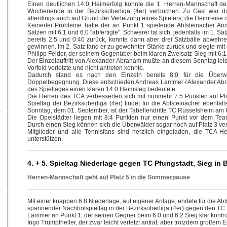
Einen deutlichen 14:0 Heimerfolg konnte die 1. Herren-Mannschaft d
Wochenende in der Bezirksoberliga (4er) verbuchen. Zu Gast war di
allerdings auch auf Grund der Verletzung eines Spielers, die Heimreise
Keinerlei Probleme hatte der an Punkt 1 spielende Abtsteinacher A
Sätzen mit 6:1 und 6:0 "abfertigte". Schwerer tat sich, jedenfalls im 1. Sa
bereits 2:5 und 0:40 zurück, konnte dann aber drei Satzbälle abweh
gewinnen. Im 2. Satz fand er zu gewohnter Stärke zurück und siegte mit 6
Philipp Felder, der seinem Gegenüber beim klaren Zweisatz-Sieg mit 6:1
Der Einzelauftritt von Alexander Abraham mußte an diesem Sonntag leid
Vorfeld verletzte und nicht antreten konnte.
Dadurch stand es nach den Einzeln bereits 8:0 für die Über
Doppelbegegnung. Diese entschieden Andreas Lammer / Alexander Abra
des Spieltages einen klaren 14:0 Heimsieg bedeutete.
Die Herren des TCA verbesserten sich mit nunmehr 7:5 Punkten auf Plat
Spieltag der Bezirksoberliga (4er) findet für die Abtsteinacher ebenfa
Sonntag, dem 01. September, ist der Tabellendritte TC Rüsselsheim am H
Die Opelstädter liegen mit 8:4 Punkten nur einen Punkt vor dem Te
Durch einen Sieg können sich die Überwälder sogar noch auf Platz 3 ve
Mitglieder und alle Tennisfans sind herzlich eingeladen, die TCA-H
unterstützen.
4. + 5. Spieltag Niederlage gegen TC Pfungstadt, Sieg in 
Herren-Mannschaft geht auf Platz 5 in die Sommerpause
Mit einer knappen 6:8 Niederlage, auf eigener Anlage, endete für die Ab
spannender Nachholspieltag in der Bezirksoberliga (4er) gegen den TC 
Lammer an Punkt 1, der seinen Gegner beim 6:0 und 6:2 Sieg klar kontr
Ingo Trumpfheller, der zwar leicht verletzt antrat, aber trotzdem großem 