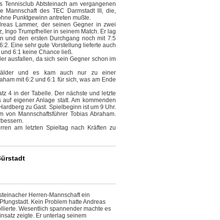
es Tennisclub Abtsteinach am vergangenen
e Mannschaft des TEC Darmstadt III, die,
 ohne Punktgewinn antreten mußte.
ndreas Lammer, der seinen Gegner in zwei
tz, Ingo Trumpfheller in seinem Match. Er lag
ren und den ersten Durchgang noch mit 7:5
:2. Eine sehr gute Vorstellung lieferte auch
 und 6:1 keine Chance ließ.
er ausfallen, da sich sein Gegner schon im
wälder und es kam auch nur zu einer
ham mit 6:2 und 6:1 für sich, was am Ende
z 4 in der Tabelle. Der nächste und letzte
lls auf eigener Anlage statt. Am kommenden
ardberg zu Gast. Spielbeginn ist um 9 Uhr.
am von Mannschaftsführer Tobias Abraham.
rbessern.
erren am letzten Spieltag nach Kräften zu
Bürstadt
tsteinacher Herren-Mannschaft ein
Pfungstadt. Kein Problem hatte Andreas
ollierte. Wesentlich spannender machte es
Einsatz zeigte. Er unterlag seinem