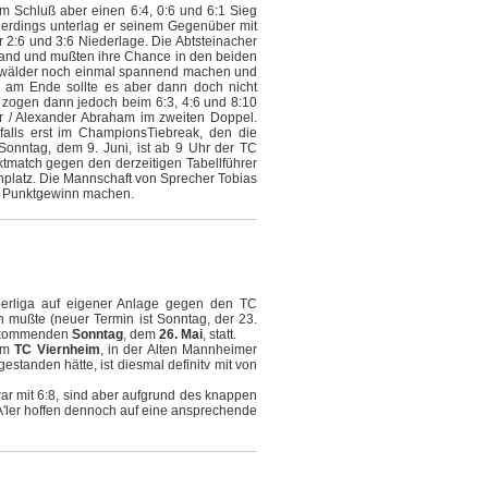
m Schluß aber einen 6:4, 0:6 und 6:1 Sieg
llerdings unterlag er seinem Gegenüber mit
r 2:6 und 3:6 Niederlage. Die Abtsteinacher
stand und mußten ihre Chance in den beiden
rwälder noch einmal spannend machen und
 am Ende sollte es aber dann doch nicht
, zogen dann jedoch beim 6:3, 4:6 und 8:10
r / Alexander Abraham im zweiten Doppel.
falls erst im ChampionsTiebreak, den die
onntag, dem 9. Juni, ist ab 9 Uhr der TC
tmatch gegen den derzeitigen Tabellführer
enplatz. Die Mannschaft von Sprecher Tobias
n Punktgewinn machen.
berliga auf eigener Anlage gegen den TC
n mußte (neuer Termin ist Sonntag, der 23.
am kommenden
Sonntag
, dem
26. Mai
, statt.
im
TC Viernheim
, in der Alten Mannheimer
gestanden hätte, ist diesmal definitv mit von
ar mit 6:8, sind aber aufgrund des knappen
CA'ler hoffen dennoch auf eine ansprechende