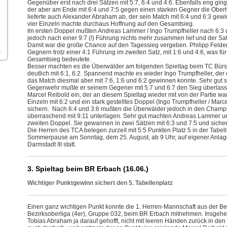
Gegenüber erst nach drei Sätzen mit 5:7, 6:4 und 4:6. Ebenfalls eng ging 
der aber am Ende mit 6:4 und 7:5 gegen einen starken Gegner die Oberha
lieferte auch Alexander Abraham ab, der sein Match mit 6:4 und 6:3 ge
vier Einzeln machte durchaus Hoffnung auf den Gesamtsieg.
Im ersten Doppel mußten Andreas Lammer / Ingo Trumpfheller nach 6:3
jedoch nach einer 9:7 (!) Führung nichts mehr zusammen lief und der Sa
Damit war die große Chance auf den Tagessieg vergeben. Philipp Felder
Gegnern trotz einer 4:1 Führung im zweiten Satz, mit 1:6 und 4:6, was fü
Gesamtsieg bedeutete.
Besser machten es die Überwälder am folgenden Spieltag beim TC Bürs
deutlich mit 6:1, 6:2. Spannend machte es wieder Ingo Trumpfheller, de
das Match diesmal aber mit 7:6, 1:6 und 6:2 gewinnen konnte. Sehr gut sp
Gegenwehr mußte er seinem Gegener mit 5:7 und 6:7 den Sieg überlasse
Marcel Reibold ein, der an diesem Spieltag wieder mit von der Partie wa
Einzeln mit 6:2 und ein stark gestelltes Doppel (Ingo Trumpfheller / Marc
sichern. Nach 6:4 und 3:6 mußten die Überwälder jedoch in den Champ
überraschend mit 9:11 unterlagen. Sehr gut machten Andreas Lammer u
zweiten Doppel. Sie gewannen in zwei Sätzen mit 6:3 und 7:5 und siche
Die Herren des TCA belegen zurzeit mit 5:5 Punkten Platz 5 in der Tabell
Sommerpause am Sonntag, dem 25. August, ab 9 Uhr, auf eigener Anla
Darmstadt III statt.
3. Spieltag beim BR Erbach (16.06.)
Wichtiger Punktgewinn sichert den 5. Tabellenplatz
Einen ganz wichtigen Punkt konnte die 1. Herren-Mannschaft aus der Be
Bezirksoberliga (4er), Gruppe 032, beim BR Erbach mitnehmen. Insgeh
Tobias Abraham ja darauf gehofft, nicht mit leeren Händen zurück in de