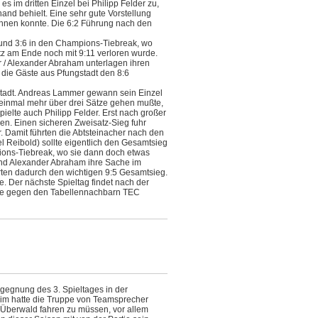
es im dritten Einzel bei Philipp Felder zu,
nd behielt. Eine sehr gute Vorstellung
winnen konnte. Die 6:2 Führung nach den
 und 3:6 in den Champions-Tiebreak, wo
tz am Ende noch mit 9:11 verloren wurde.
 / Alexander Abraham unterlagen ihren
r die Gäste aus Pfungstadt den 8:6
tadt. Andreas Lammer gewann sein Einzel
r einmal mehr über drei Sätze gehen mußte,
ielte auch Philipp Felder. Erst nach großer
n. Einen sicheren Zweisatz-Sieg fuhr
r. Damit führten die Abtsteinacher nach den
el Reibold) sollte eigentlich den Gesamtsieg
ions-Tiebreak, wo sie dann doch etwas
nd Alexander Abraham ihre Sache im
rten dadurch den wichtigen 9:5 Gesamtsieg.
e. Der nächste Spieltag findet nach der
ge gegen den Tabellennachbarn TEC
gegnung des 3. Spieltages in der
eim hatte die Truppe von Teamsprecher
n Überwald fahren zu müssen, vor allem