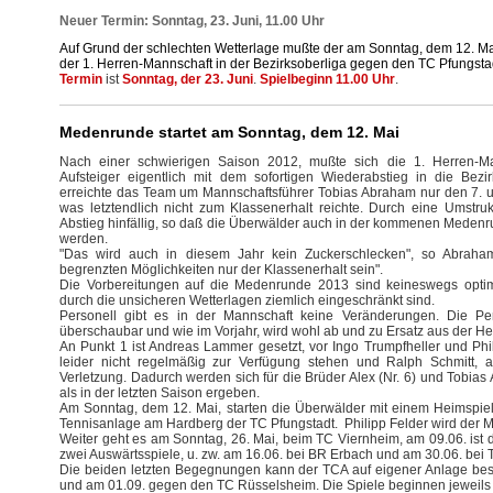
Neuer Termin: Sonntag, 23. Juni, 11.00 Uhr
Auf Grund der schlechten Wetterlage mußte der am Sonntag, dem 12. Ma
der 1. Herren-Mannschaft in der Bezirksoberliga gegen den TC Pfungstad
Termin
ist
Sonntag, der 23. Juni
.
Spielbeginn 11.00 Uhr
.
Medenrunde startet am Sonntag, dem 12. Mai
Nach einer schwierigen Saison 2012, mußte sich die 1. Herren-Ma
Aufsteiger eigentlich mit dem sofortigen Wiederabstieg in die Bezi
erreichte das Team um Mannschaftsführer Tobias Abraham nur den 7. un
was letztendlich nicht zum Klassenerhalt reichte. Durch eine Umstruk
Abstieg hinfällig, so daß die Überwälder auch in der kommenen Medenru
werden.
"Das wird auch in diesem Jahr kein Zuckerschlecken", so Abraham
begrenzten Möglichkeiten nur der Klassenerhalt sein".
Die Vorbereitungen auf die Medenrunde 2013 sind keineswegs optima
durch die unsicheren Wetterlagen ziemlich eingeschränkt sind.
Personell gibt es in der Mannschaft keine Veränderungen. Die Pe
überschaubar und wie im Vorjahr, wird wohl ab und zu Ersatz aus der 
An Punkt 1 ist Andreas Lammer gesetzt, vor Ingo Trumpfheller und Phili
leider nicht regelmäßig zur Verfügung stehen und Ralph Schmitt, al
Verletzung. Dadurch werden sich für die Brüder Alex (Nr. 6) und Tobias
als in der letzten Saison ergeben.
Am Sonntag, dem 12. Mai, starten die Überwälder mit einem Heimspielt
Tennisanlage am Hardberg der TC Pfungstadt.
Philipp Felder wird der 
Weiter geht es am Sonntag, 26. Mai, beim TC Viernheim, am 09.06. ist
zwei Auswärtsspiele, u. zw. am 16.06. bei BR Erbach und am 30.06. bei 
Die beiden letzten Begegnungen kann der TCA auf eigener Anlage best
und am 01.09. gegen den TC Rüsselsheim. Die Spiele beginnen jeweils