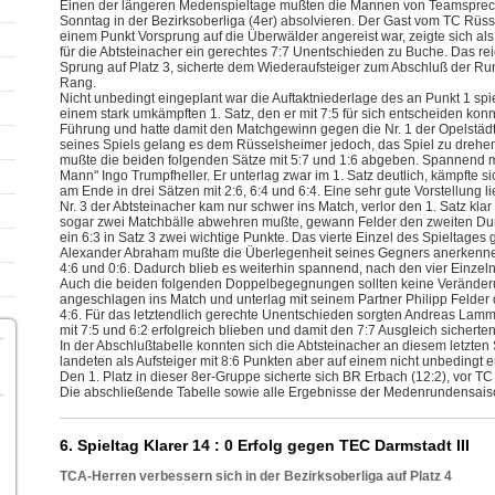
Einen der längeren Medenspieltage mußten die Mannen von Teamspre
Sonntag in der Bezirksoberliga (4er) absolvieren. Der Gast vom TC Rüssel
einem Punkt Vorsprung auf die Überwälder angereist war, zeigte sich al
für die Abtsteinacher ein gerechtes 7:7 Unentschieden zu Buche. Das r
Sprung auf Platz 3, sicherte dem Wiederaufsteiger zum Abschluß der Ru
Rang.
Nicht unbedingt eingeplant war die Auftaktniederlage des an Punkt 1 s
einem stark umkämpften 1. Satz, den er mit 7:5 für sich entscheiden konnt
Führung und hatte damit den Matchgewinn gegen die Nr. 1 der Opelstädt
seines Spiels gelang es dem Rüsselsheimer jedoch, das Spiel zu dre
mußte die beiden folgenden Sätze mit 5:7 und 1:6 abgeben. Spannend 
Mann" Ingo Trumpfheller. Er unterlag zwar im 1. Satz deutlich, kämpfte s
am Ende in drei Sätzen mit 2:6, 6:4 und 6:4. Eine sehr gute Vorstellung l
Nr. 3 der Abtsteinacher kam nur schwer ins Match, verlor den 1. Satz kla
sogar zwei Matchbälle abwehren mußte, gewann Felder den zweiten Dur
ein 6:3 in Satz 3 zwei wichtige Punkte. Das vierte Einzel des Spieltage
Alexander Abraham mußte die Überlegenheit seines Gegners anerkennen 
4:6 und 0:6. Dadurch blieb es weiterhin spannend, nach den vier Einzel
Auch die beiden folgenden Doppelbegegnungen sollten keine Veränderun
angeschlagen ins Match und unterlag mit seinem Partner Philipp Felde
4:6. Für das letztendlich gerechte Unentschieden sorgten Andreas Lamm
mit 7:5 und 6:2 erfolgreich blieben und damit den 7:7 Ausgleich sicherten
In der Abschlußtabelle konnten sich die Abtsteinacher an diesem letzten
landeten als Aufsteiger mit 8:6 Punkten aber auf einem nicht unbedingt er
Den 1. Platz in dieser 8er-Gruppe sicherte sich BR Erbach (12:2), vor T
Die abschließende Tabelle sowie alle Ergebnisse der Medenrundensa
6. Spieltag Klarer 14 : 0 Erfolg gegen TEC Darmstadt III
TCA-Herren verbessern sich in der Bezirksoberliga auf Platz 4