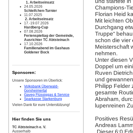
und startete in
1. Arbeitseinsatz
24.05.2026
Champions-Tieb
Schleifchen-Turnier
Florian Heid k
11.07.2025
2. Arbeitseinsatz
Mit leichten O
17.-19.07.2026
Durchgang etwa
Hardberg-Cup
07.08.2026
Truppe“ behaup
Ferienspieltag der Gemeinde,
schon die vier 
Ausrichter TC Abtsteinach
17.10.2026
Meisterschaft 
Familienabend im Gashaus
Goldener Bock
nehmen.
Unter diesen 
Doppel um ein
Ruven Dietrich 
Sponsoren:
und gewannen 6
Unsere Sponsoren im Überlick:
Philipp Felder
Volksbank Überwald-
Gorxheimertal
gesamte Routi
Gaveg Flüssiggas & Service
Abraham, durch
Sparkasse Starkenburg
lupenreinen Zu
Vielen Dank für eure Unterstützung!
Positives Res
Hier finden Sie uns
Andreas Lamme
TC Abtsteinach e. V.
„Dieser 6:0 Er
Ausserhalb