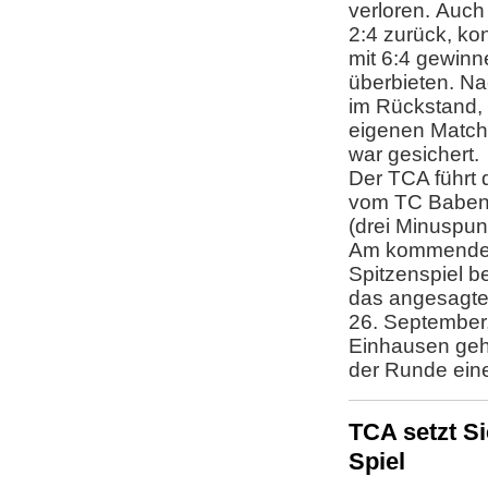
verloren. Auch
2:4 zurück, ko
mit 6:4 gewin
überbieten. Na
im Rückstand,
eigenen Match
war gesichert.
Der TCA führt 
vom TC Babenh
(drei Minuspun
Am kommenden S
Spitzenspiel b
das angesagte 
26. September,
Einhausen geh
der Runde eine
TCA setzt Si
Spiel