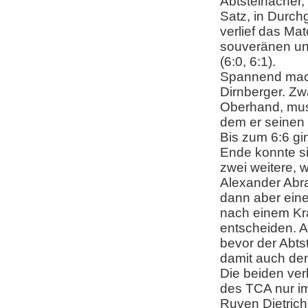
Abtsteinacher,
Satz, in Durch
verlief das Ma
souveränen und
(6:0, 6:1).
Spannend mach
Dirnberger. Zwa
Oberhand, mus
dem er seinen 
Bis zum 6:6 g
Ende konnte si
zwei weitere, w
Alexander Abra
dann aber ein
nach einem Kra
entscheiden. 
bevor der Abts
damit auch den
Die beiden ve
des TCA nur im 
Ruven Dietrich