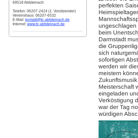
69518 Abtsteinach
perfekten Sais
Telefon: 06207-2424 (1. Vorsitzender)
Heimspieltage
Vereinshaus: 06207-6532
Mannschaftssp
E-Mail:
kontakt
@tc-abtsteinach.de
Internet:
www.tc-abtsteinach.de
ungeschlagen d
beim Unentsch
Darmstadt mus
die Gruppenlig
sich naturgem
sofortigen Abs
werden wir die
meistern könne
Zukunftsmusik.
Meisterschaft w
eingeladen und
Verköstigung d
war der Tag no
würdigen Absc