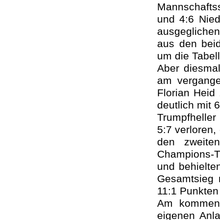
Mannschafts
und 4:6 Nie
ausgegliche
aus den beid
um die Tabel
Aber diesmal 
am vergange
Florian Heid
deutlich mit
Trumpfheller
5:7 verloren,
den zweite
Champions-Ti
und behielte
Gesamtsieg 
11:1 Punkten 
Am kommend
eigenen Anl