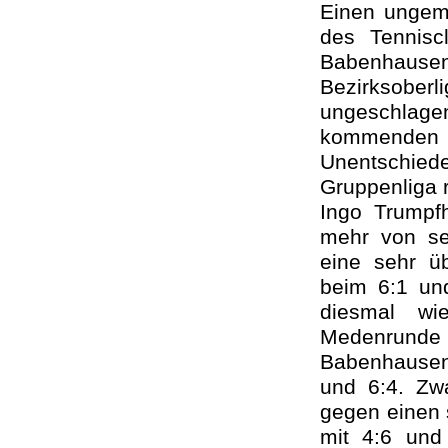
Einen ungeme
des Tennisc
Babenhausen
Bezirksober
ungeschlage
kommenden 
Unentschied
Gruppenliga 
Ingo Trumpfh
mehr von sei
eine sehr ü
beim 6:1 un
diesmal wi
Medenrunde 
Babenhausen 
und 6:4. Zwa
gegen einen s
mit 4:6 und