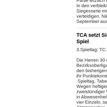
Partie letztlic
In den verblei
Siegesserie mö
verteidigen. N
September aus
TCA setzt Si
Spiel
3.Spieltag: TC
Die Herren 30 
Bezirksoberlig
den bisherige
ihr Punktekont
Spieltag, Tabe
Wegen heftiger
zweistündiger 
in Abwesenheit
vier Einzeln, s