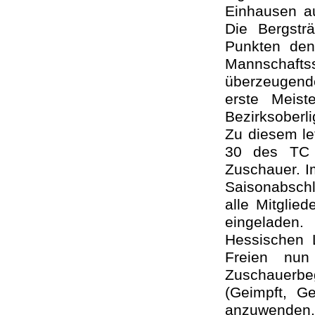
Einhausen a
Die Bergstr
Punkten den
Mannschafts
überzeugende
erste Meist
Bezirksoberli
Zu diesem le
30 des TC A
Zuschauer. Im
Saisonabschl
alle Mitglie
eingeladen
Hessischen 
Freien nu
Zuschauerbe
(Geimpft, G
anzuwenden.